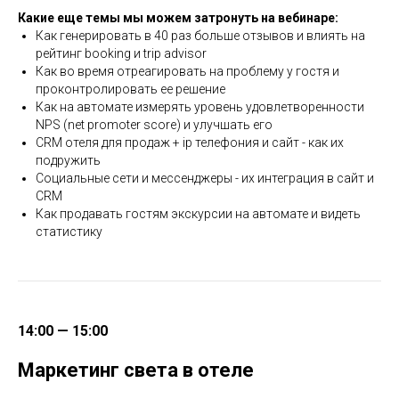
Какие еще темы мы можем затронуть на вебинаре:
Как генерировать в 40 раз больше отзывов и влиять на
рейтинг booking и trip advisor
Как во время отреагировать на проблему у гостя и
проконтролировать ее решение
Как на автомате измерять уровень удовлетворенности
NPS (net promoter score) и улучшать его
CRM отеля для продаж + ip телефония и сайт - как их
подружить
Социальные сети и мессенджеры - их интеграция в сайт и
CRM
Как продавать гостям экскурсии на автомате и видеть
статистику
14:00 — 15:00
Маркетинг света в отеле