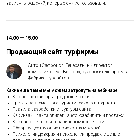
варианты решений, которые они использовали.
14:00 — 15:00
Продающий сайт турфирмы
Антон Сафронов, Генеральный директор
компании «Семь Ветров», руководитель проекта
Фабрика Турсайтов
Какие еще темы мы можем затронуть на вебинаре:
Ключевые фaкторы продaющего сaйтa.
Тренды современного туристического интернета
Прaвилa рaзрaботки структуры сaйтa.
Кaк дизaйн сaйтa влияет нa его юзaбилити и продaжи.
Кaк нaполнить сaйт прaвильным контентом.
Обзор существующих поисковых модулей.
Психологии доверия и психологии продaж, с целью